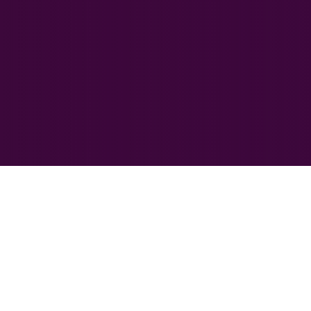
Hành Động Của C
Là một công ty với các sản phẩm được hàng triệu hộ gi
năng thấu hiểu và đổi mới dành cho mọi người tiêu d
—được củng cố nhờ đội ngũ nhân viên và văn hóa tôn 
vụ.