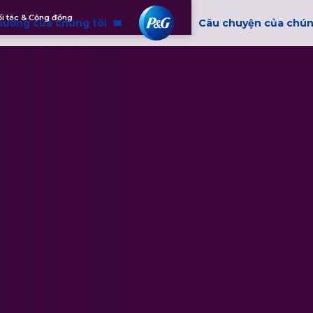
i tác & Cộng đồng
hưởng của chúng tôi
Câu chuyện của chún
g cộng đồng
Chúng tôi là ai
 và hòa nhập
 Trách nhiệm doanh nghiệp