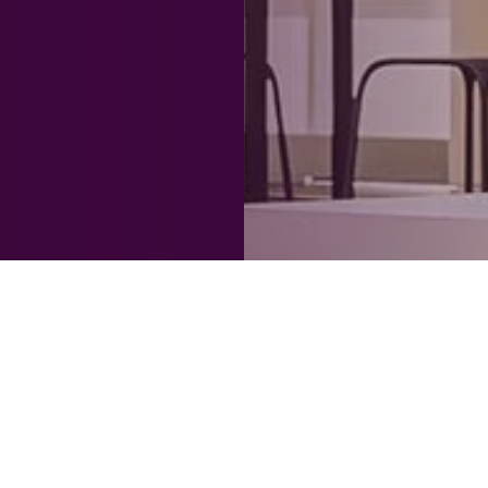
húng Ta
a đình trên toàn thế giới tin dùng và yêu thích, khả
ùng—hơn một nửa trong số đó là phụ nữ và trẻ em gái
trọng, phản ánh tất cả những ai mà chúng tôi phục