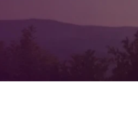
ửa là phụ nữ – đến từ
 chúng tôi phục vụ.
u và cam kết mang đến