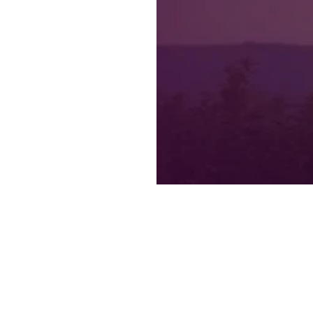
quả nhu cầu của người tiêu dùng – trong đó hơn một n
ản ánh sự đa dạng và nét riêng của từng khách hàng mà
ợc sự cân bằng giới tính trong đội ngũ quản lý toàn cầ
t trội cho tất cả mọi người.
42%
58%
NỮ
NAM
Nữ
Nam
Năm 2025: