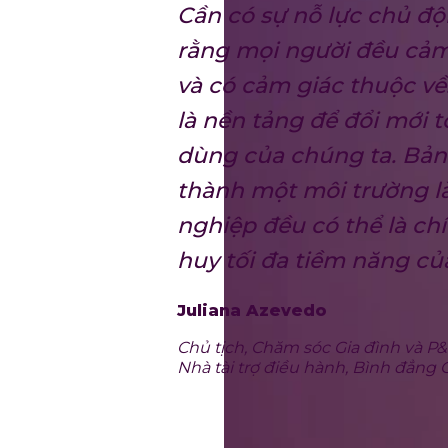
Cần có sự nỗ lực chủ độ
rằng mọi người đều cảm
và có cảm giác thuộc về
là nền tảng để đổi mới t
dùng của chúng ta. Bản
thành một môi trường l
nghiệp đều có thể là ch
huy tối đa tiềm năng củ
Juliana Azevedo
Chủ tịch, Chăm sóc Gia đình và 
Nhà tài trợ điều hành, Bình đẳng G