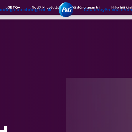
LGBTQ+
Người khuyết tật
Hội đồng quản trị
Hiệp hội ki
hưởng của chúng tôi
Câu chuyện của chún
g cộng đồng
Chúng tôi là ai
 và hòa nhập
 Trách nhiệm doanh nghiệp
H